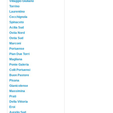
Villaggio Giuliano
Torrino
Laurentino
Cecchignola
Spinaceto
Acilia Sud
Ostia Nord
Ostia Sud
Marconi
Portuense
Pian Due Torri
Magliana
Ponte Galeria
Colli Portuensi
Buon Pastore
Pisana
Gianicolense
Massimina
Prati
Della Vittoria
Eroi
Aurelio Sud